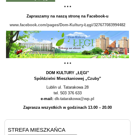
* * *
Zapraszamy na naszą stronę na Facebook-u
www.facebook.com/pages/Dom-Kultury-Łęgi/327677083994482
* * *
DOM KULTURY „ŁĘGI”
Spółdzielni Mieszkaniowej „Czuby”
Lublin ul. Tatarakowa 28
tel. 503 376 633
e-mail:
dk-tatarakowa@wp.pl
Zaprasza wszystkich w godzinach 13.00 – 20.00
STREFA MIESZKAŃCA