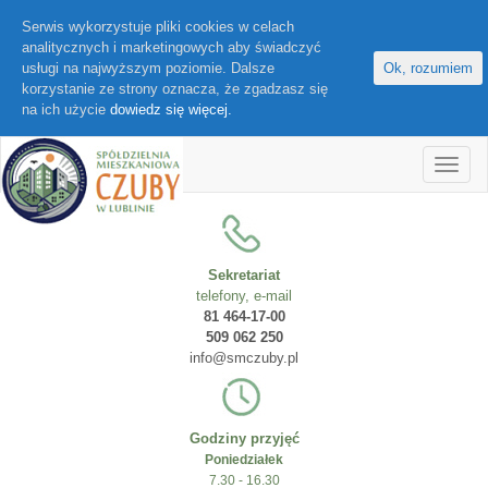
Serwis wykorzystuje pliki cookies w celach
analitycznych i marketingowych aby świadczyć
usługi na najwyższym poziomie. Dalsze
Ok, rozumiem
korzystanie ze strony oznacza, że zgadzasz się
na ich użycie
dowiedz się więcej.
Sekretariat
telefony, e-mail
81 464-17-00
509 062 250
info@smczuby.pl
Godziny przyjęć
Poniedziałek
7.30 - 16.30