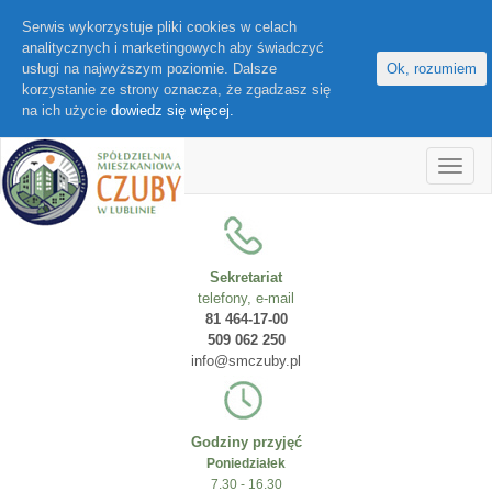
Serwis wykorzystuje pliki cookies w celach
analitycznych i marketingowych aby świadczyć
usługi na najwyższym poziomie. Dalsze
Ok, rozumiem
korzystanie ze strony oznacza, że zgadzasz się
na ich użycie
dowiedz się więcej.
Sekretariat
telefony, e-mail
81 464-17-00
509 062 250
info@smczuby.pl
Godziny przyjęć
Poniedziałek
7.30 - 16.30