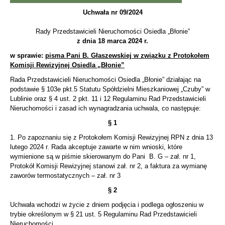
Uchwała nr 09/2024
Rady Przedstawicieli Nieruchomości Osiedla „Błonie”
z dnia 18 marca 2024 r.
w sprawie:
pisma Pani B. Głaszewskiej w związku z Protokołem
Komisji Rewizyjnej Osiedla „Błonie”
Rada Przedstawicieli Nieruchomości Osiedla „Błonie” działając na
podstawie § 103e pkt.5 Statutu Spółdzielni Mieszkaniowej „Czuby” w
Lublinie oraz § 4 ust. 2 pkt. 11 i 12 Regulaminu Rad Przedstawicieli
Nieruchomości i zasad ich wynagradzania uchwala, co następuje:
§ 1
1. Po zapoznaniu się z Protokołem Komisji Rewizyjnej RPN z dnia 13
lutego 2024 r. Rada akceptuje zawarte w nim wnioski, które
wymienione są w piśmie skierowanym do Pani B. G – zał. nr 1,
Protokół Komisji Rewizyjnej stanowi zał. nr 2, a faktura za wymianę
zaworów termostatycznych – zał. nr 3
§ 2
Uchwała wchodzi w życie z dniem podjęcia i podlega ogłoszeniu w
trybie określonym w § 21 ust. 5 Regulaminu Rad Przedstawicieli
Nieruchomości