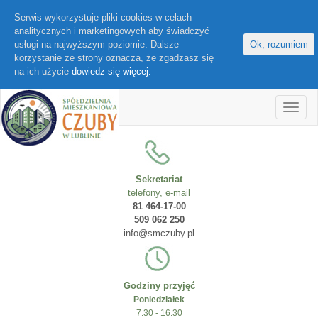
Serwis wykorzystuje pliki cookies w celach
analitycznych i marketingowych aby świadczyć
usługi na najwyższym poziomie. Dalsze
Ok, rozumiem
korzystanie ze strony oznacza, że zgadzasz się
na ich użycie
dowiedz się więcej.
Sekretariat
telefony, e-mail
81 464-17-00
509 062 250
info@smczuby.pl
Godziny przyjęć
Poniedziałek
7.30 - 16.30