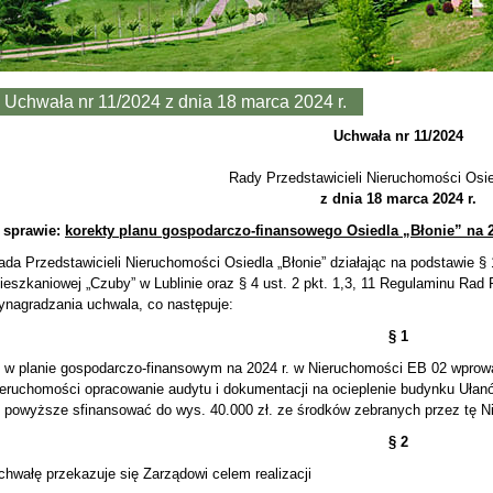
Uchwała nr 11/2024 z dnia 18 marca 2024 r.
Uchwała nr 11/2024
Rady Przedstawicieli Nieruchomości Osie
z dnia 18 marca 2024 r.
 sprawie:
korekty planu gospodarczo-finansowego Osiedla „Błonie” na 2
ada Przedstawicieli Nieruchomości Osiedla „Błonie” działając na podstawie § 1
ieszkaniowej „Czuby” w Lublinie oraz § 4 ust. 2 pkt. 1,3, 11 Regulaminu Rad 
ynagradzania uchwala, co następuje:
§ 1
. w planie gospodarczo-finansowym na 2024 r. w Nieruchomości EB 02 wprow
ieruchomości opracowanie audytu i dokumentacji na ocieplenie budynku Ułanó
. powyższe sfinansować do wys. 40.000 zł. ze środków zebranych przez tę N
§ 2
chwałę przekazuje się Zarządowi celem realizacji