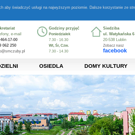
ych aby świadczyć usługi na najwyższym poziomie. Dalsze korzystanie ze st
kretariat
Godziny przyjęć
Siedziba
efony, e-mail
ul. Watykańska 6
Poniedziałek
 464-17-00
20-538 Lublin
7.30 - 16.30
9 062 250
Wt, Śr, Czw.
Zobacz nasz
facebook
fo@smczuby.pl
7.30 - 14.30
ZIELNI
OSIEDLA
DOMY KULTURY