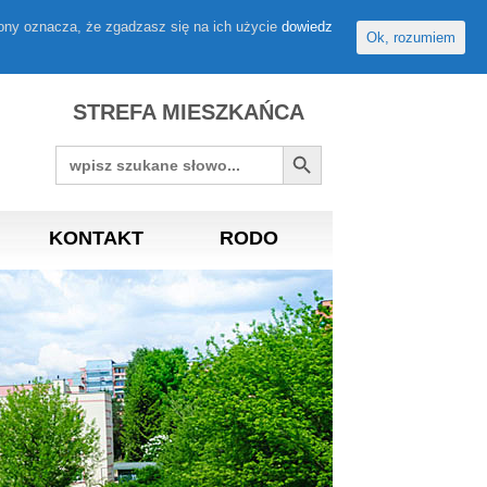
rony oznacza, że zgadzasz się na ich użycie
dowiedz
Ok, rozumiem
STREFA MIESZKAŃCA
Search Button
Search
for:
KONTAKT
RODO