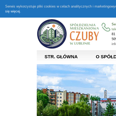
Serwis wykorzystuje pliki cookies w celach analitycznych i marketingow
się więcej.
Se
tel
81
50
in
STR. GŁÓWNA
O SPÓŁD