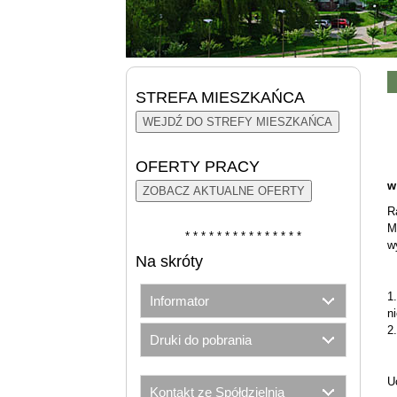
STREFA MIESZKAŃCA
WEJDŹ DO STREFY MIESZKAŃCA
OFERTY PRACY
w
ZOBACZ AKTUALNE OFERTY
R
M
* * * * * * * * * * * * * * *
w
Na skróty
1
Informator
n
2
Druki do pobrania
U
Kontakt ze Spółdzielnią